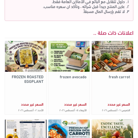
حاول تتقابل مع البائع في الأماكن العامة فقط.
عاين المنتج جيداً قبل شرائه ، وتأكد ان سعره مناسب.
لا تقم بإرسال المال مسبقاً.
اعلانات ذات صلة ..
FROZEN ROASTED
frozen avocado
fresh carrot
EGGPLANT
السعر غير محدد
السعر غير محدد
السعر غير محدد
الخميس: ٠٦ أغسطس ٢٠٢٦
الأربعاء: ٠٥ أغسطس ٢٠٢٦
الأحد: ٠٢ أغسطس ٢٠٢٦