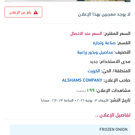
بلّغ عن الإعلان
لا يوجد معجبين بهذا الإعلان
السعر المقترح:
السعر عند الاتصال
القسم:
صناعة وتجارة
التصنيف:
محاصيل وبذور زراعية
مدى الاستخدام:
جديد
المنطقة/ الحىّ:
الكويت
صاحب الإعلان:
ALSHAMS COMPANY
١٩٩
مشاهدات الإعلان:
مشاهدة
تاريخ النشر:
الأربعاء: ٠٣ يونية ٢٠٢٦ • الساعة ٠٢:٣٠:٢٣ مساءاً
تفاصيل الإعلان ..
FROZEN ONION