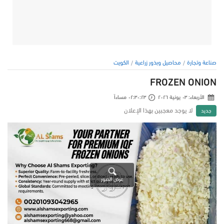
صناعة وتجارة
محاصيل وبذور زراعية
الكويت
FROZEN ONION
الأربعاء: ٠٣ يونية ٢٠٢٦
٠٢:٣٠:٢٣ مساءاً
لا يوجد معجبين بهذا الإعلان
جديد
عرض الصور