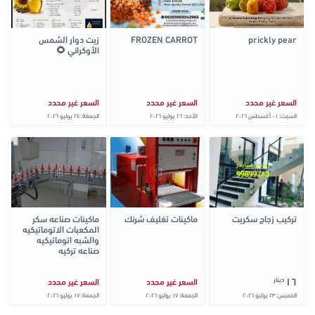
prickly pear
FROZEN CARROT
زيت دوار الشمس
الأوكراني 🌻
السعر غير محدد
السعر غير محدد
السعر غير محدد
السبت: ٠١ أغسطس ٢٠٢٦
الأحد: ٢٦ يوليو ٢٠٢٦
الجمعة: ٢٤ يوليو ٢٠٢٦
تركيب زجاج سكريت
ماكينات تغليف شرنك
ماكينات صناعه سكر
المكعبات الاتوماتيكيه
والشبه اتوماتيكيه
صناعه تركيه
١٦
دينار
السعر غير محدد
السعر غير محدد
الخميس: ٢٣ يوليو ٢٠٢٦
الجمعة: ١٧ يوليو ٢٠٢٦
الجمعة: ١٧ يوليو ٢٠٢٦