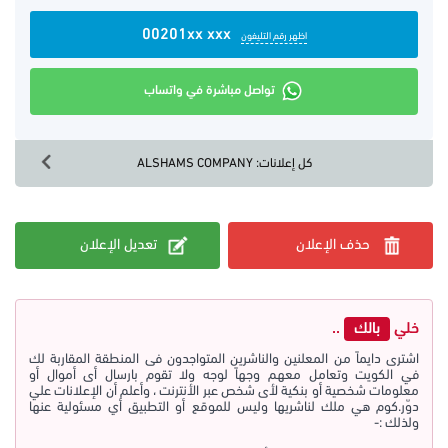
00201xx xxx
اظهر رقم التليفون
تواصل مباشرة في واتساب
كل إعلانات: ALSHAMS COMPANY
حذف الإعلان
تعديل الإعلان
خلي
بالك
..
اشترى دايماً من المعلنين والناشرين المتواجدون فى المنطقة المقاربة لك
في الكويت وتعامل معهم وجهاً لوجه ولا تقوم بارسال أى أموال أو
معلومات شخصية أو بنكية لأى شخص عبر الأنترنت ، وأعلم أن الإعلانات علي
دوّر.كوم هي ملك لناشريها وليس للموقع أو التطبيق أي مسئولية عنها
ولذلك :-