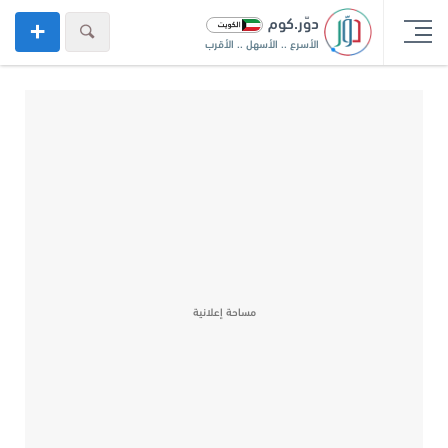
دوّر.كوم
الأسرع .. الأسهل .. الأقرب