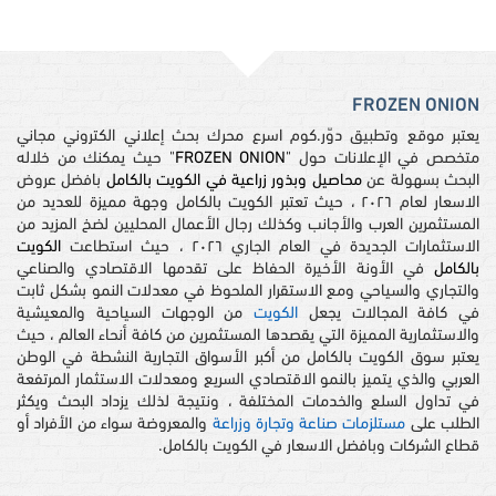
FROZEN ONION
يعتبر موقع وتطبيق دوّر.كوم اسرع محرك بحث إعلاني الكتروني مجاني
متخصص في الإعلانات حول "
FROZEN ONION
" حيث يمكنك من خلاله
البحث بسهولة عن
محاصيل وبذور زراعية في الكويت بالكامل
بافضل عروض
الاسعار لعام ٢٠٢٦ ، حيث تعتبر الكويت بالكامل وجهة مميزة للعديد من
المستثمرين العرب والأجانب وكذلك رجال الأعمال المحليين لضخ المزيد من
الاستثمارات الجديدة في العام الجاري ٢٠٢٦ ، حيث استطاعت
الكويت
بالكامل
في الأونة الأخيرة الحفاظ على تقدمها الاقتصادي والصناعي
والتجاري والسياحي ومع الاستقرار الملحوظ في معدلات النمو بشكل ثابت
في كافة المجالات يجعل
الكويت
من الوجهات السياحية والمعيشية
والاستثمارية المميزة التي يقصدها المستثمرين من كافة أنحاء العالم ، حيث
يعتبر سوق الكويت بالكامل من أكبر الأسواق التجارية النشطة في الوطن
العربي والذي يتميز بالنمو الاقتصادي السريع ومعدلات الاستثمار المرتفعة
في تداول السلع والخدمات المختلفة ، ونتيجة لذلك يزداد البحث ويكثر
الطلب على
مستلزمات صناعة وتجارة وزراعة
والمعروضة سواء من الأفراد أو
قطاع الشركات وبافضل الاسعار في الكويت بالكامل.